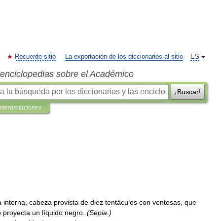
Recuerde sitio
La exportación de los diccionarios al sitio
ES
s enciclopedias sobre el Académico
¡Buscar!
interpretaciones
a
interna
,
cabeza
provista
de
diez
tentáculos
con
ventosas
,
que
o
proyecta
un
líquido
negro
.
(
Sepia
.)