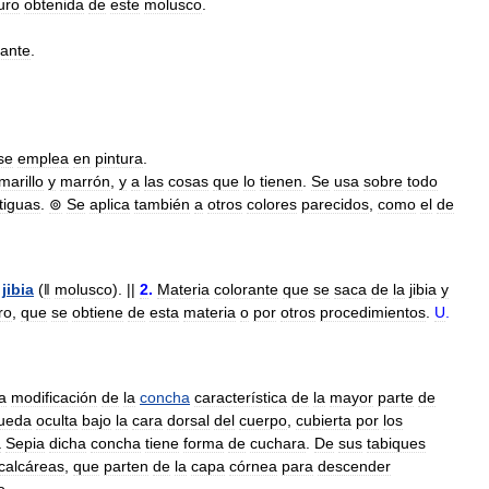
uro
obtenida
de
este
molusco
.
rante
.
se
emplea
en
pintura
.
marillo
y
marrón
,
y
a
las
cosas
que
lo
tienen
.
Se
usa
sobre
todo
tiguas
.
⊚
Se
aplica
también
a
otros
colores
parecidos
,
como
el
de
jibia
(
ǁ
molusco
). ||
2
.
Materia
colorante
que
se
saca
de
la
jibia
y
ro
,
que
se
obtiene
de
esta
materia
o
por
otros
procedimientos
.
U
.
la
modificación
de
la
concha
característica
de
la
mayor
parte
de
ueda
oculta
bajo
la
cara
dorsal
del
cuerpo
,
cubierta
por
los
a
Sepia
dicha
concha
tiene
forma
de
cuchara
.
De
sus
tabiques
calcáreas
,
que
parten
de
la
capa
córnea
para
descender