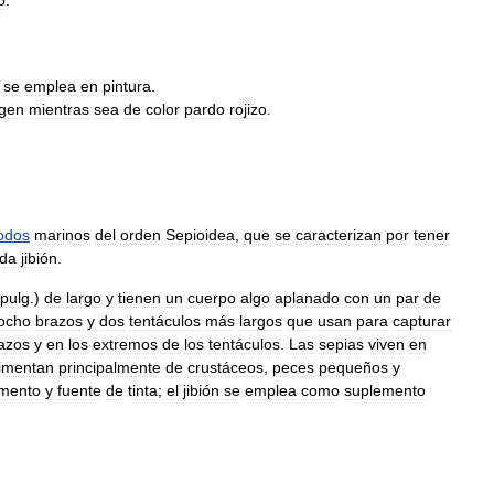
o
.
se
emplea
en
pintura
.
igen
mientras
sea
de
color
pardo
rojizo
.
odos
marinos
del
orden
Sepioidea
,
que
se
caracterizan
por
tener
ada
jibión
.
pulg
.)
de
largo
y
tienen
un
cuerpo
algo
aplanado
con
un
par
de
ocho
brazos
y
dos
tentáculos
más
largos
que
usan
para
capturar
azos
y
en
los
extremos
de
los
tentáculos
.
Las
sepias
viven
en
limentan
principalmente
de
crustáceos
,
peces
pequeños
y
imento
y
fuente
de
tinta
;
el
jibión
se
emplea
como
suplemento