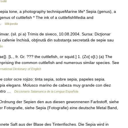
selle
Sepia tone, a photography techniqueMarine life* Sepia (genus), a
enus of cuttlefish * The ink of a cuttlefishMedia and
… …
Wikipedia
nvar. (sil. pi a) Trimis de siveco, 10.08.2004. Sursa: Dicţionar
tă cafenie închisă, obţinută din substanţa secretată de sepie sau
ân
]}. [L., fr. Gr. ??? the cuttlefish, or squid.] 1. (Zo[ o]l.) (a) The
prising the common cuttlefish and numerous similar species. See
rnational Dictionary of English
 color ocre rojizo: tinta sepia, sobre sepia, papeles sepia.
pia elegans. Molusco marino de cabeza muy grande con diez
dentro …
Diccionario Salamanca de la Lengua Española
r Ordnung der Sepien den aus diesen gewonnenen Farbstoff, siehe
der Fotografie, siehe Sepia (Fotografie) eine deutsche Metal Band,
ete Saft aus der Blase des Tintenfisches. Die Sepia wird in