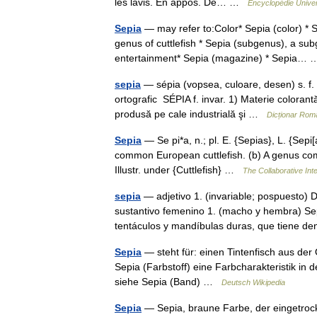
les lavis. En appos. De… …
Encyclopédie Univer
Sepia
— may refer to:Color* Sepia (color) * 
genus of cuttlefish * Sepia (subgenus), a subg
entertainment* Sepia (magazine) * Sepia
sepia
— sépia (vopsea, culoare, desen) s. f. i
ortografic SÉPIA f. invar. 1) Materie coloran
produsă pe cale industrială şi …
Dicționar Rom
Sepia
— Se pi*a, n.; pl. E. {Sepias}, L. {Sepi[ae
common European cuttlefish. (b) A genus com
Illustr. under {Cuttlefish} …
The Collaborative Inte
sepia
— adjetivo 1. (invariable; pospuesto) De
sustantivo femenino 1. (macho y hembra) Se
tentáculos y mandíbulas duras, que tiene 
Sepia
— steht für: einen Tintenfisch aus de
Sepia (Farbstoff) eine Farbcharakteristik in 
siehe Sepia (Band) …
Deutsch Wikipedia
Sepia
— Sepia, braune Farbe, der eingetrockn