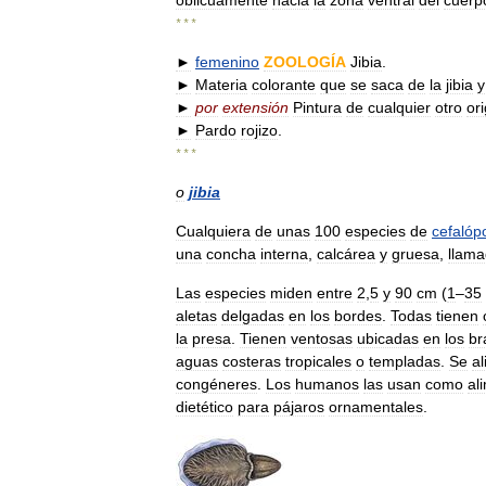
oblicuamente
hacia
la
zona
ventral
del
cuerp
* * *
►
femenino
ZOOLOGÍA
Jibia
.
►
Materia
colorante
que
se
saca
de
la
jibia
y
►
por
extensión
Pintura
de
cualquier
otro
or
►
Pardo
rojizo
.
* * *
o
jibia
Cualquiera
de
unas
100
especies
de
cefalóp
una
concha
interna
,
calcárea
y
gruesa
,
llam
Las
especies
miden
entre
2
,
5
y
90
cm
(
1
–
35
aletas
delgadas
en
los
bordes
.
Todas
tienen
la
presa
.
Tienen
ventosas
ubicadas
en
los
br
aguas
costeras
tropicales
o
templadas
.
Se
a
congéneres
.
Los
humanos
las
usan
como
al
dietético
para
pájaros
ornamentales
.