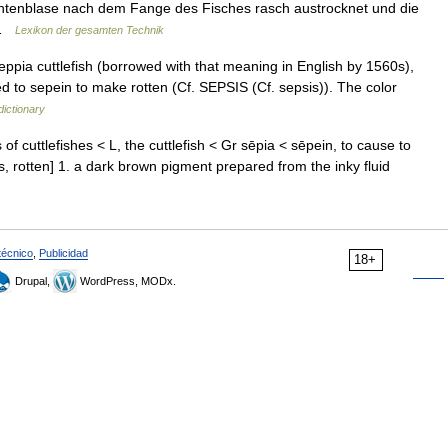
 Tintenblase nach dem Fange des Fisches rasch austrocknet und die
… …
Lexikon der gesamten Technik
ppia cuttlefish (borrowed with that meaning in English by 1560s),
ted to sepein to make rotten (Cf. SEPSIS (Cf. sepsis)). The color
ictionary
f cuttlefishes < L, the cuttlefish < Gr sēpia < sēpein, to cause to
ros, rotten] 1. a dark brown pigment prepared from the inky fluid
técnico
,
Publicidad
18+
Drupal,
WordPress, MODx.