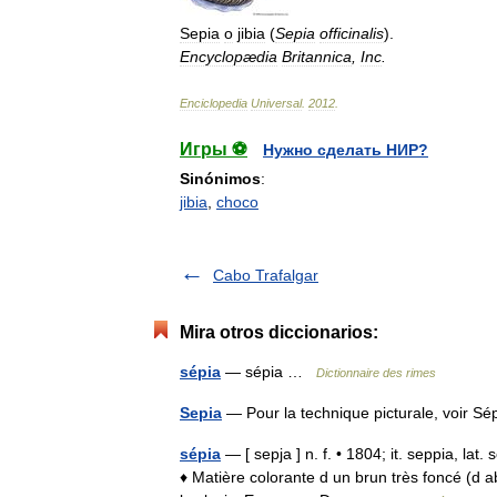
Sepia
o
jibia
(
Sepia
officinalis
).
Encyclopædia
Britannica
,
Inc
.
Enciclopedia
Universal
.
2012
.
Игры ⚽
Нужно сделать НИР?
Sinónimos
:
jibia
,
choco
Cabo Trafalgar
Mira otros diccionarios:
sépia
— sépia …
Dictionnaire des rimes
Sepia
— Pour la technique picturale, voir 
sépia
— [ sepja ] n. f. • 1804; it. seppia, lat.
♦ Matière colorante d un brun très foncé (d a