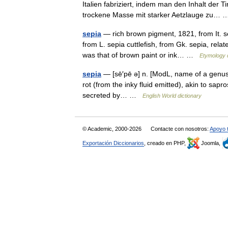
Italien fabriziert, indem man den Inhalt der
trockene Masse mit starker Aetzlauge zu
sepia
— rich brown pigment, 1821, from It. se
from L. sepia cuttlefish, from Gk. sepia, rela
was that of brown paint or ink… …
Etymology d
sepia
— [sē′pē ə] n. [ModL, name of a genus o
rot (from the inky fluid emitted), akin to sap
secreted by… …
English World dictionary
© Academic, 2000-2026
Contacte con nosotros:
Apoyo 
Exportación Diccionarios
, creado en PHP,
Joomla,