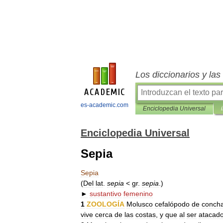
Los diccionarios y la
es-academic.com
Enciclopedia Universal
Enciclopedia Universal
Sepia
Sepia
(
Del
lat
.
sepia
<
gr
.
sepia
.)
►
sustantivo
femenino
1
ZOOLOGÍA
Molusco
cefalópodo
de
conch
vive
cerca
de
las
costas
,
y
que
al
ser
atacad