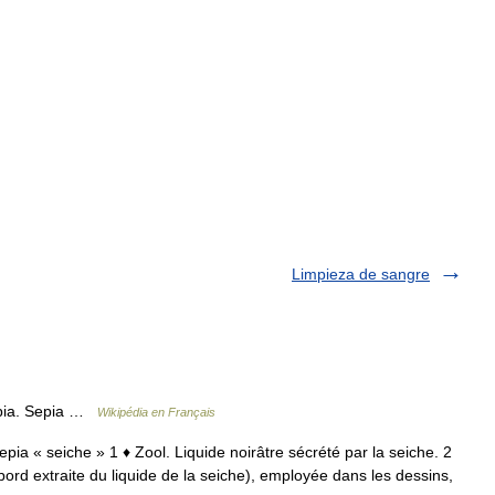
Limpieza de sangre
Sépia. Sepia …
Wikipédia en Français
 sepia « seiche » 1 ♦ Zool. Liquide noirâtre sécrété par la seiche. 2
bord extraite du liquide de la seiche), employée dans les dessins,