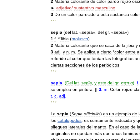
2
Materia
colorante
de
color
pardo
rojizo
osc
►
adjetivo
/
sustantivo
masculino
3
De
un
color
parecido
a
esta
sustancia
colo
* * *
sepia
(
del
lat
. «
sepĭa
»,
del
gr
. «
sēpía
»)
1
f
. *
Jibia
(
molusco
).
2
Materia
colorante
que
se
saca
de
la
jibia
y
3
adj
.
y
n
.
m
.
Se
aplica
a
cierto
*
color
entre
a
referido
al
color
que
tenían
las
fotografías
an
ciertas
secciones
de
los
periódicos
.
* * *
sepia
.
(
Del
lat
.
sepĭa
,
y
este
del
gr
.
σηπία
).
f
.
se
emplea
en
pintura
. ||
3
.
m
.
Color
rojizo
cla
t
.
c
.
adj
.
* * *
La
sepia
(
Sepia
officinilis
)
es
un
ejemplo
de
los
cefalópodos
:
es
sumamente
reducida
y
q
pliegues
laterales
del
manto
.
En
el
caso
de
l
originales
no
quedan
más
que
unas
láminas